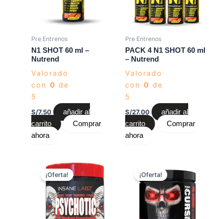
Pre Entrenos
Pre Entrenos
N1 SHOT 60 ml –
PACK 4 N1 SHOT 60 ml
Nutrend
– Nutrend
Valorado
Valorado
con
0
de
con
0
de
5
5
S/
7.50
añadir al
S/
27.00
añadir al
carrito
Comprar
carrito
Comprar
ahora
ahora
El
El
El
El
precio
precio
precio
precio
¡Oferta!
¡Oferta!
original
actual
original
actual
era:
es:
era:
es:
S/179.00.
S/159.00.
S/159.00.
S/149.00.