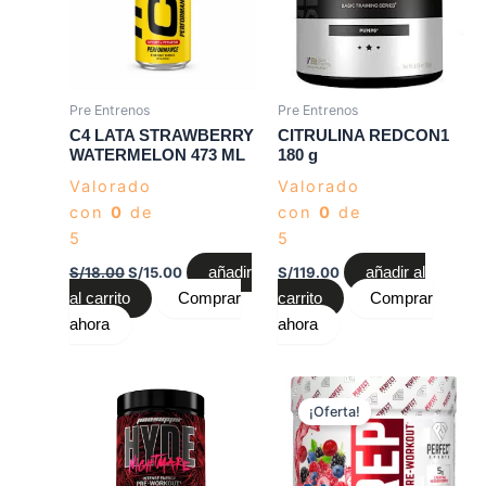
Pre Entrenos
Pre Entrenos
C4 LATA STRAWBERRY
CITRULINA REDCON1
WATERMELON 473 ML
180 g
Valorado
Valorado
con
0
de
con
0
de
5
5
S/
18.00
S/
15.00
añadir
S/
119.00
añadir al
al carrito
Comprar
carrito
Comprar
ahora
ahora
El
El
precio
precio
¡Oferta!
original
actual
era:
es:
S/159.00.
S/149.00.