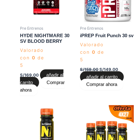
Pre Entrenos
Pre Entrenos
HYDE NIGHTMARE 30
iPREP Fruit Punch 30 sv
SV BLOOD BERRY
Valorado
Valorado
con
0
de
con
0
de
5
5
S/
159.00
S/
149.00
S/
169.00
añadir al
añadir al carrito
carrito
Comprar
Comprar ahora
ahora