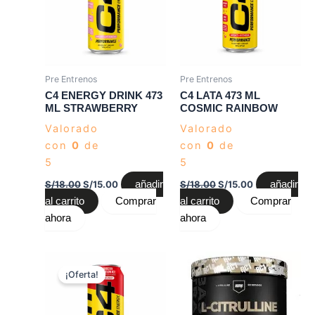
Pre Entrenos
Pre Entrenos
C4 ENERGY DRINK 473
C4 LATA 473 ML
ML STRAWBERRY
COSMIC RAINBOW
Valorado
Valorado
con
0
de
con
0
de
5
5
S/
18.00
S/
15.00
añadir
S/
18.00
S/
15.00
añadir
al carrito
Comprar
al carrito
Comprar
ahora
ahora
El
El
precio
precio
¡Oferta!
original
actual
era:
es:
S/18.00.
S/15.00.