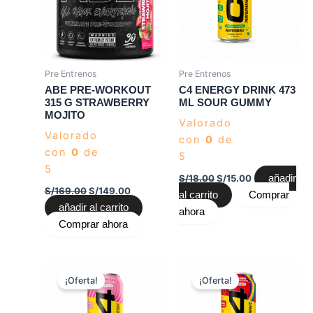
Pre Entrenos
Pre Entrenos
ABE PRE-WORKOUT
C4 ENERGY DRINK 473
315 G STRAWBERRY
ML SOUR GUMMY
MOJITO
Valorado
Valorado
con
0
de
con
0
de
5
5
S/
18.00
S/
15.00
añadir
S/
169.00
S/
149.00
al carrito
Comprar
añadir al carrito
ahora
Comprar ahora
El
El
El
El
precio
precio
precio
precio
¡Oferta!
¡Oferta!
original
actual
original
actual
era:
es:
era:
es:
S/18.00.
S/15.00.
S/18.00.
S/15.00.