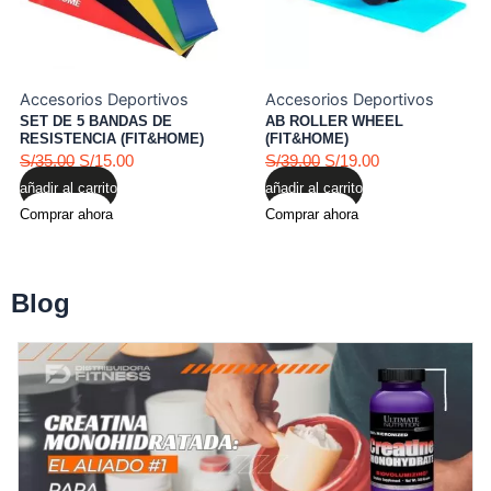
Accesorios Deportivos
Accesorios Deportivos
SET DE 5 BANDAS DE
AB ROLLER WHEEL
RESISTENCIA (FIT&HOME)
(FIT&HOME)
Valorado con
de 5
Valorado con
de 5
S/
35.00
S/
15.00
S/
39.00
S/
19.00
añadir al carrito
añadir al carrito
Comprar ahora
Comprar ahora
Blog