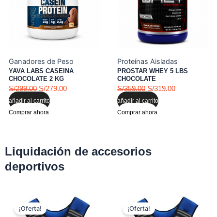
S/299.00.
S/279.00.
S/359.00.
S/319.00.
Ganadores de Peso
Proteínas Aisladas
YAVA LABS CASEINA
PROSTAR WHEY 5 LBS
CHOCOLATE 2 KG
CHOCOLATE
Valorado con
de 5
Valorado con
de 5
S/
299.00
S/
279.00
S/
359.00
S/
319.00
añadir al carrito
añadir al carrito
Comprar ahora
Comprar ahora
Liquidación de accesorios
deportivos
El
El
El
El
¡Oferta!
¡Oferta!
precio
precio
precio
precio