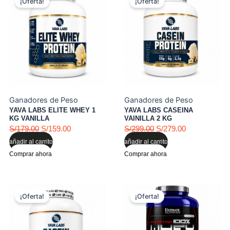
¡Oferta!
¡Oferta!
precio
precio
precio
precio
original
actual
original
actual
era:
es:
era:
es:
S/179.00.
S/159.00.
S/299.00.
S/279.00.
Ganadores de Peso
Ganadores de Peso
YAVA LABS ELITE WHEY 1
YAVA LABS CASEINA
KG VANILLA
VAINILLA 2 KG
Valorado con
de 5
Valorado con
de 5
S/
179.00
S/
159.00
S/
299.00
S/
279.00
añadir al carrito
añadir al carrito
Comprar ahora
Comprar ahora
El
El
El
El
¡Oferta!
¡Oferta!
precio
precio
precio
precio
original
actual
original
actual
era:
es:
era:
es: